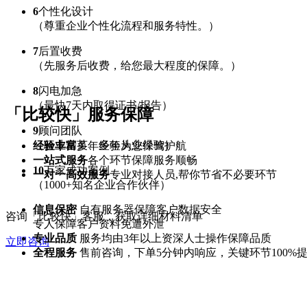
6
个性化设计
（尊重企业个性化流程和服务特性。）
7
后置收费
（先服务后收费，给您最大程度的保障。）
8
闪电加急
（最快7天内取得证书/报告）
「比较快」服务保障
9
顾问团队
（行业精英、多年从业经验）
经验丰富
多年经验为您保驾护航
一站式服务
各个环节保障服务顺畅
10
万家成功案例
一对一高效服务
专业对接人员,帮你节省不必要环节
（1000+知名企业合作伙伴）
信息保密
自有服务器保障客户数据安全
咨询「比较快」客服，获取详细材料清单
专人保障客户资料免遭外泄
专业品质
服务均由3年以上资深人士操作保障品质
立即咨询
全程服务
售前咨询，下单5分钟内响应，关键环节100%